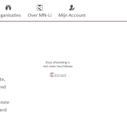
ganisaties
Over MN-Li
Mijn Account
te,
end
enste
derd