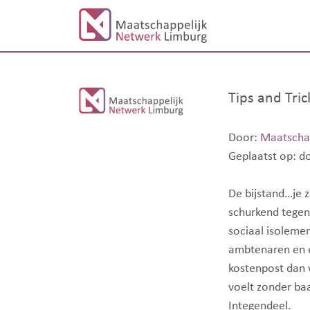
Tips and Tri
Door:
Maatscha
Geplaatst op: d
De bijstand…je z
schurkend tege
sociaal isoleme
ambtenaren en e
kostenpost dan w
voelt zonder ba
Integendeel.