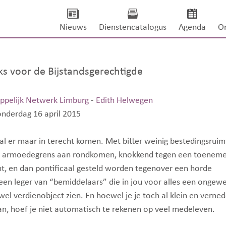
Nieuws
Dienstencatalogus
Agenda
Or
cks voor de Bijstandsgerechtigde
ppelijk Netwerk Limburg
-
Edith Helwegen
onderdag 16 april 2015
al er maar in terecht komen. Met bitter weinig bestedingsruim
n armoedegrens aan rondkomen, knokkend tegen een toenem
nt, en dan pontificaal gesteld worden tegenover een horde
en leger van “bemiddelaars” die in jou voor alles een ongew
el verdienobject zien. En hoewel je je toch al klein en verne
an, hoef je niet automatisch te rekenen op veel medeleven.