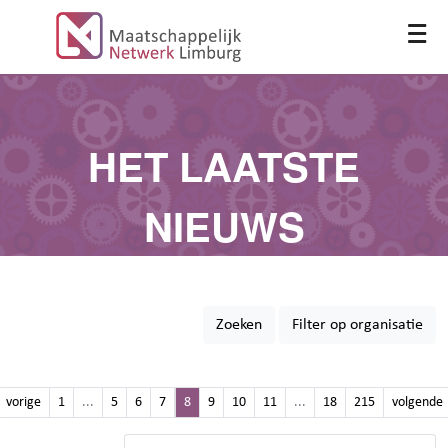
≡
HET LAATSTE
NIEUWS
Zoeken
Filter op organisatie
vorige
1
...
5
6
7
8
9
10
11
...
18
215
volgende