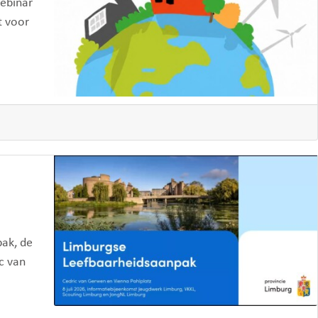
webinar
t voor
pak, de
c van