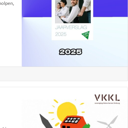
holpen,
,