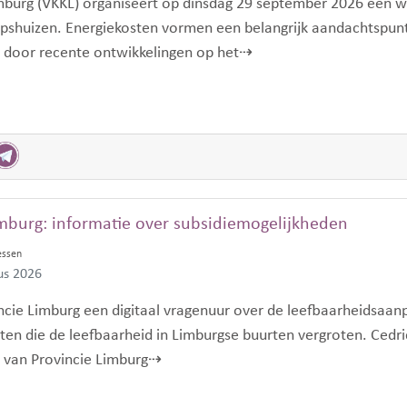
imburg (VKKL) organiseert op dinsdag 29 september 2026 een 
pshuizen. Energiekosten vormen een belangrijk aandachtspun
door recente ontwikkelingen op het⇢
mburg: informatie over subsidiemogelijkheden
essen
us 2026
incie Limburg een digitaal vragenuur over de leefbaarheidsaan
cten die de leefbaarheid in Limburgse buurten vergroten. Cedri
 van Provincie Limburg⇢