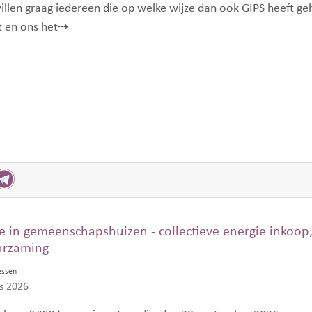
willen graag iedereen die op welke wijze dan ook GIPS heeft ge
ft en ons het⇢
e in gemeenschapshuizen - collectieve energie inkoop
urzaming
essen
us 2026